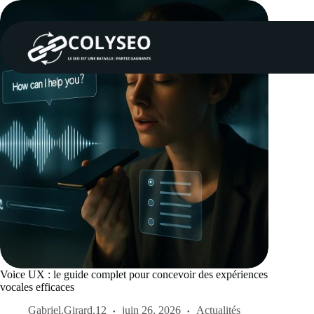
Passer
au
contenu
Voice UX : le guide complet pour concevoir des expériences
vocales efficaces
Gabriel.Girard.12
juin 26, 2026
Actualités