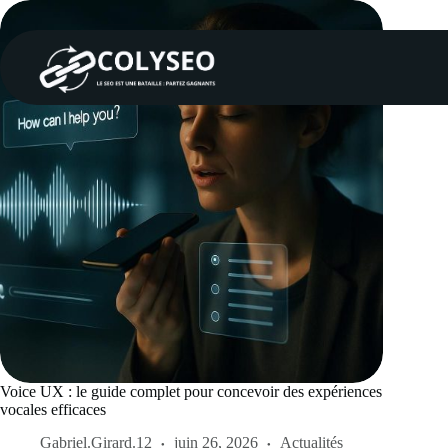
Passer
au
contenu
Voice UX : le guide complet pour concevoir des expériences
vocales efficaces
Gabriel.Girard.12
juin 26, 2026
Actualités