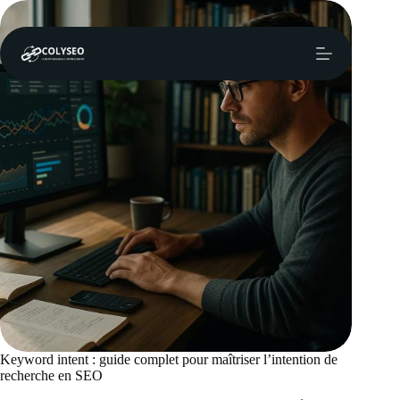
Passer
au
contenu
Keyword intent : guide complet pour maîtriser l’intention de
recherche en SEO