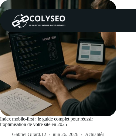
Passer
au
contenu
Index mobile-first : le guide complet pour réussir
l’optimisation de votre site en 2025
Gabriel.Girard.12
juin 26, 2026
Actualités