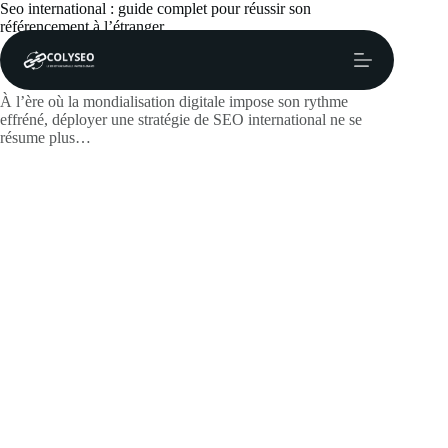
Passer
Seo international : guide complet pour réussir son
au
référencement à l’étranger
contenu
lawtf
juin 24, 2026
Actualités
À l’ère où la mondialisation digitale impose son rythme
effréné, déployer une stratégie de SEO international ne se
résume plus…