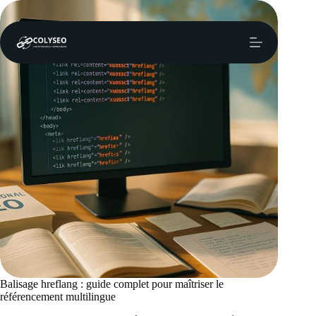
Passer
au
contenu
Balisage hreflang : guide complet pour maîtriser le
référencement multilingue