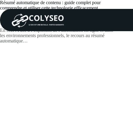
Passer
Résumé automatique de contenu : guide complet pour
au
comprendre et utiliser cette technologie efficacement
contenu
Gabriel.Girard.12
juin 26, 2026
Actualités
En bref : Face à l’explosion de l’information en ligne et dans
les environnements professionnels, le recours au résumé
automatique…