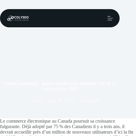
Passer
au
contenu
Funnel marketing : guide complet pour maîtriser l’art de la
conversion en 2025
lawtf
juin 19, 2026
Actualités
Le commerce électronique au Canada poursuit sa croissance
fulgurante. Déjà adopté par 75 % des Canadiens il y a trois ans, il
devrait accueillir près d’un million de nouveaux utilisateurs d’ici la fin