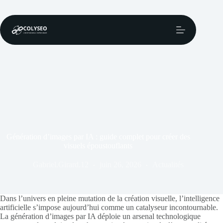
Passer
au
contenu
Génération d’images par IA : guide complet pour créer des
visuels époustouflants
Gabriel.Girard.12
juin 26, 2026
Actualités
Dans l’univers en pleine mutation de la création visuelle, l’intelligence
artificielle s’impose aujourd’hui comme un catalyseur incontournable.
La génération d’images par IA déploie un arsenal technologique