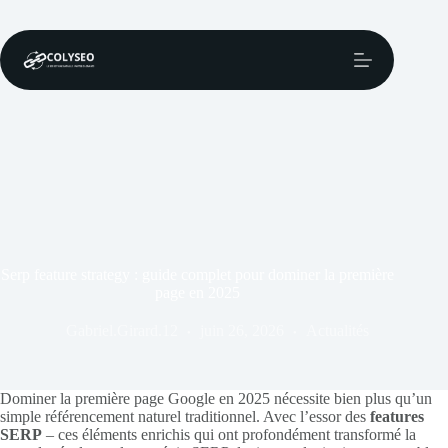
Passer
au
contenu
Serp feature strategy : guide complet pour dominer la première
page en 2025
Gabriel.Girard.12
juin 26, 2026
Actualités
Dominer la première page Google en 2025 nécessite bien plus qu’un
simple référencement naturel traditionnel. Avec l’essor des
features
SERP
– ces éléments enrichis qui ont profondément transformé la