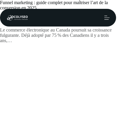
Passer
Funnel marketing : guide complet pour maîtriser l’art de la
au
conversion en 2025
contenu
lawtf
juin 19, 2026
Actualités
Le commerce électronique au Canada poursuit sa croissance
fulgurante. Déjà adopté par 75 % des Canadiens il y a trois
ans,…