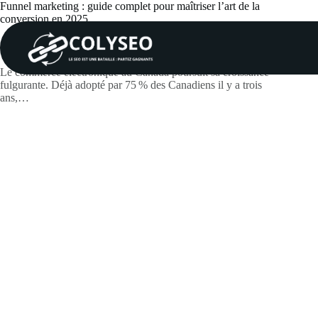
Passer
Funnel marketing : guide complet pour maîtriser l’art de la
au
conversion en 2025
contenu
lawtf
juin 19, 2026
Actualités
Le commerce électronique au Canada poursuit sa croissance
fulgurante. Déjà adopté par 75 % des Canadiens il y a trois
ans,…