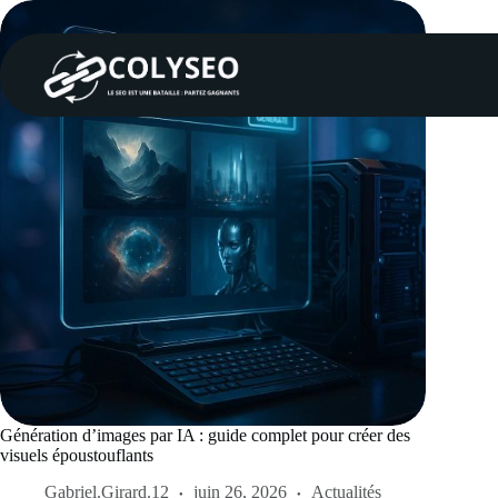
Passer
au
contenu
Génération d’images par IA : guide complet pour créer des
visuels époustouflants
Gabriel.Girard.12
juin 26, 2026
Actualités