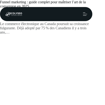
Passer
Funnel marketing : guide complet pour maîtriser l’art de la
au
conversion en 2025
contenu
lawtf
juin 19, 2026
Actualités
Le commerce électronique au Canada poursuit sa croissance
fulgurante. Déjà adopté par 75 % des Canadiens il y a trois
ans,…