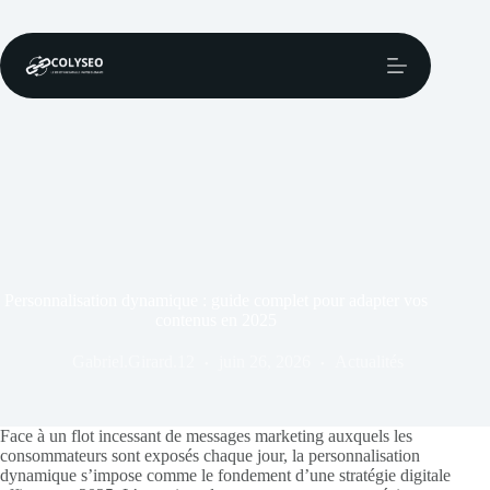
Passer
au
contenu
Personnalisation dynamique : guide complet pour adapter vos
contenus en 2025
Gabriel.Girard.12
juin 26, 2026
Actualités
Face à un flot incessant de messages marketing auxquels les
consommateurs sont exposés chaque jour, la personnalisation
dynamique s’impose comme le fondement d’une stratégie digitale