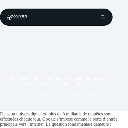
Passer
au
contenu
Search console optimisation : guide complet pour analyser et
améliorer votre visibilité en 2025
Gabriel.Girard.12
juin 26, 2026
Actualités
Dans un univers digital où plus de 8 milliards de requêtes sont
effectuées chaque jour, Google s’impose comme la porte d’entrée
principale vers l’internet. La question fondamentale demeure :