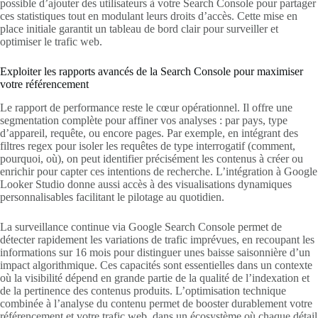
possible d’ajouter des utilisateurs à votre Search Console pour partager
ces statistiques tout en modulant leurs droits d’accès. Cette mise en
place initiale garantit un tableau de bord clair pour surveiller et
optimiser le trafic web.
Exploiter les rapports avancés de la Search Console pour maximiser
votre référencement
Le rapport de performance reste le cœur opérationnel. Il offre une
segmentation complète pour affiner vos analyses : par pays, type
d’appareil, requête, ou encore pages. Par exemple, en intégrant des
filtres regex pour isoler les requêtes de type interrogatif (comment,
pourquoi, où), on peut identifier précisément les contenus à créer ou
enrichir pour capter ces intentions de recherche. L’intégration à Google
Looker Studio donne aussi accès à des visualisations dynamiques
personnalisables facilitant le pilotage au quotidien.
La surveillance continue via Google Search Console permet de
détecter rapidement les variations de trafic imprévues, en recoupant les
informations sur 16 mois pour distinguer unes baisse saisonnière d’un
impact algorithmique. Ces capacités sont essentielles dans un contexte
où la visibilité dépend en grande partie de la qualité de l’indexation et
de la pertinence des contenus produits. L’optimisation technique
combinée à l’analyse du contenu permet de booster durablement votre
référencement et votre trafic web, dans un écosystème où chaque détail