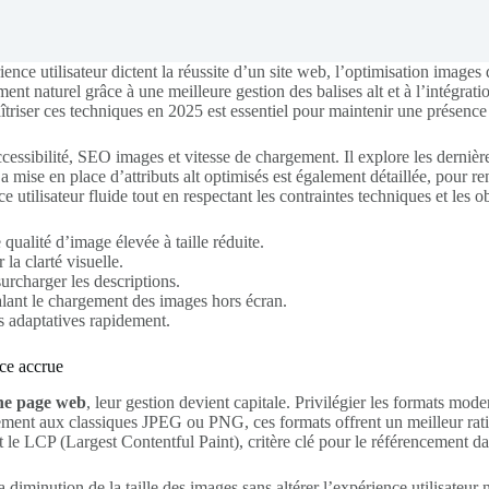
ience utilisateur dictent la réussite d’un site web, l’optimisation images
nt naturel grâce à une meilleure gestion des balises alt et à l’intégrat
triser ces techniques en 2025 est essentiel pour maintenir une présence 
accessibilité, SEO images et vitesse de chargement. Il explore les derni
a mise en place d’attributs alt optimisés est également détaillée, pour ren
utilisateur fluide tout en respectant les contraintes techniques et les o
ualité d’image élevée à taille réduite.
 la clarté visuelle.
surcharger les descriptions.
alant le chargement des images hors écran.
es adaptatives rapidement.
ce accrue
une page web
, leur gestion devient capitale. Privilégier les formats m
irement aux classiques JPEG ou PNG, ces formats offrent un meilleur rat
 le LCP (Largest Contentful Paint), critère clé pour le référencement d
a diminution de la taille des images sans altérer l’expérience utilisateur