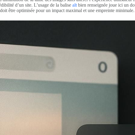
dibilité d’un site. L’usage de la balise
alt
bien renseignée joue ici un doub
 doit être optimisée pour un impact maximal et une empreinte minimale.