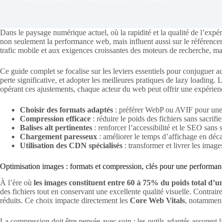
Dans le paysage numérique actuel, où la rapidité et la qualité de l’expér
non seulement la performance web, mais influent aussi sur le référenceme
trafic mobile et aux exigences croissantes des moteurs de recherche, maî
Ce guide complet se focalise sur les leviers essentiels pour conjuguer 
perte significative, et adopter les meilleures pratiques de lazy loading. L
opérant ces ajustements, chaque acteur du web peut offrir une expérience 
Choisir des formats adaptés
: préférer WebP ou AVIF pour une q
Compression efficace
: réduire le poids des fichiers sans sacrifier
Balises alt pertinentes
: renforcer l’accessibilité et le SEO sans 
Chargement paresseux
: améliorer le temps d’affichage en déc
Utilisation des CDN spécialisés
: transformer et livrer les imag
Optimisation images : formats et compression, clés pour une performan
À l’ère où
les images constituent entre 60 à 75% du poids total d’
des fichiers tout en conservant une excellente qualité visuelle. Contra
réduits. Ce choix impacte directement les
Core Web Vitals
, notamment
La compression doit être pensée avec soin : les outils adaptés assurent l