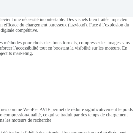
 devient une nécessité incontestable. Des visuels bien traités impactent
ion efficace du chargement paresseux (lazyload). Face à l’explosion du
digitale compétitive.
ères méthodes pour choisir les bons formats, compresser les images sans
forcer l’accessibilité tout en boostant la visibilité sur les moteurs. En
bjectifs marketing.
odernes comme WebP et AVIF permet de réduire significativement le poids
io compression/qualité, ce qui se traduit par des temps de chargement
ans les moteurs de recherche.
 ni dégrader la fidélité des visuels. Une compression mal réalisée peut